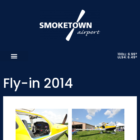
9
100LL: 6.99
9
UL94: 6.49
Fly-in 2014